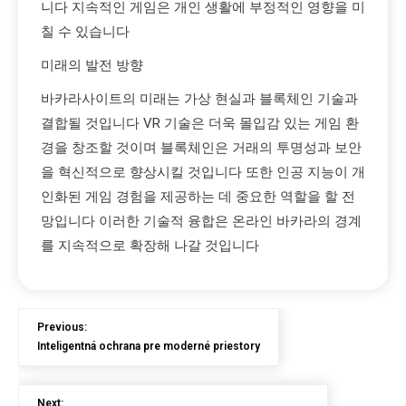
니다 지속적인 게임은 개인 생활에 부정적인 영향을 미
칠 수 있습니다
미래의 발전 방향
바카라사이트의 미래는 가상 현실과 블록체인 기술과
결합될 것입니다 VR 기술은 더욱 몰입감 있는 게임 환
경을 창조할 것이며 블록체인은 거래의 투명성과 보안
을 혁신적으로 향상시킬 것입니다 또한 인공 지능이 개
인화된 게임 경험을 제공하는 데 중요한 역할을 할 전
망입니다 이러한 기술적 융합은 온라인 바카라의 경계
를 지속적으로 확장해 나갈 것입니다
Previous:
Inteligentná ochrana pre moderné priestory
Next: