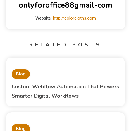
onlyforoffice88gmail-com
Website:
http://colorcloths.com
RELATED POSTS
Blog
Custom Webflow Automation That Powers
Smarter Digital Workflows
Blog