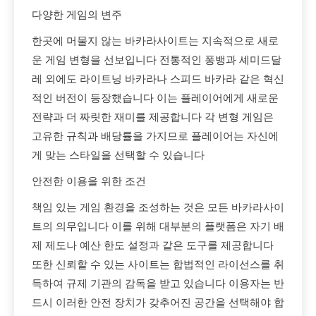
다양한 게임의 변주
한곳에 머물지 않는 바카라사이트는 지속적으로 새로
운 게임 변형을 선보입니다 전통적인 퐁뱅과 셰미드달
레 외에도 라이트닝 바카라나 스피드 바카라 같은 혁신
적인 버전이 등장했습니다 이는 플레이어에게 새로운
전략과 더 짜릿한 재미를 제공합니다 각 변형 게임은
고유한 규칙과 배당률을 가지므로 플레이어는 자신에
게 맞는 스타일을 선택할 수 있습니다
안전한 이용을 위한 조건
책임 있는 게임 환경을 조성하는 것은 모든 바카라사이
트의 의무입니다 이를 위해 대부분의 플랫폼은 자기 배
제 제도나 예산 한도 설정과 같은 도구를 제공합니다
또한 신뢰할 수 있는 사이트는 합법적인 라이선스를 취
득하여 규제 기관의 감독을 받고 있습니다 이용자는 반
드시 이러한 안전 장치가 갖추어진 공간을 선택해야 합