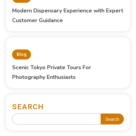
Modern Dispensary Experience with Expert
Customer Guidance
Blog
Scenic Tokyo Private Tours For
Photography Enthusiasts
SEARCH
Search