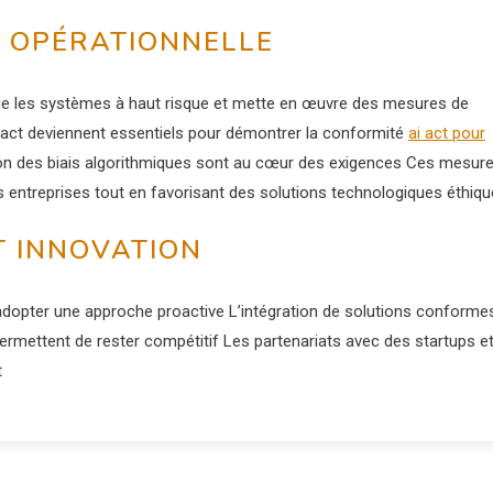
É OPÉRATIONNELLE
tifie les systèmes à haut risque et mette en œuvre des mesures de
mpact deviennent essentiels pour démontrer la conformité
ai act pour
tion des biais algorithmiques sont au cœur des exigences Ces mesur
des entreprises tout en favorisant des solutions technologiques éthiq
T INNOVATION
nt adopter une approche proactive L’intégration de solutions conforme
permettent de rester compétitif Les partenariats avec des startups e
t