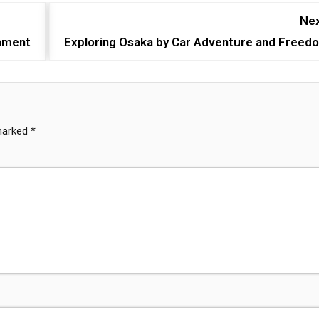
Nex
inment
Exploring Osaka by Car Adventure and Freed
 marked
*