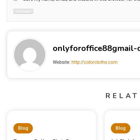
onlyforoffice88gmail
Website:
http://colorcloths.com
RELAT
Blog
Blog