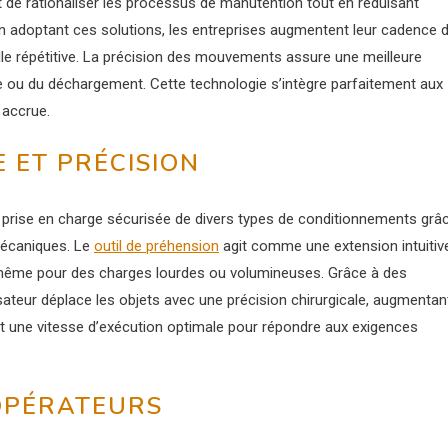
e rationaliser les processus de manutention tout en réduisant
En adoptant ces solutions, les entreprises augmentent leur cadence 
elle répétitive. La précision des mouvements assure une meilleure
ge ou du déchargement. Cette technologie s’intègre parfaitement aux
 accrue.
 ET PRÉCISION
prise en charge sécurisée de divers types de conditionnements grâ
mécaniques. Le
outil de préhension
agit comme une extension intuitiv
rt même pour des charges lourdes ou volumineuses. Grâce à des
lisateur déplace les objets avec une précision chirurgicale, augmentan
nant une vitesse d’exécution optimale pour répondre aux exigences
 OPÉRATEURS