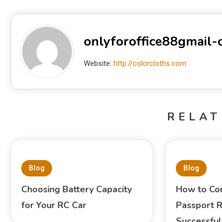
onlyforoffice88gmail
Website:
http://colorcloths.com
RELAT
Blog
Blog
Choosing Battery Capacity
How to Com
for Your RC Car
Passport 
Successful