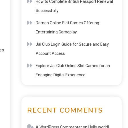
How to Complete British Passport Renewal
Successfully
Daman Online Slot Games Offering
E
Entertaining Gameplay
Jai Club Login Guide for Secure and Easy
les
Account Access
Explore Jai Club Online Slot Games for an
Engaging Digital Experience
RECENT COMMENTS
s
A WordPress Commenter
on
Hello world!