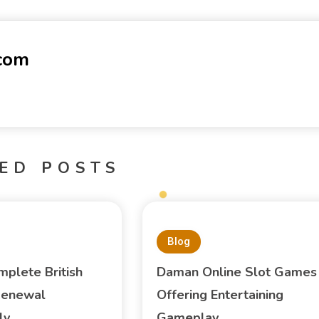
-com
ED POSTS
Blog
plete British
Daman Online Slot Games
Renewal
Offering Entertaining
ly
Gameplay