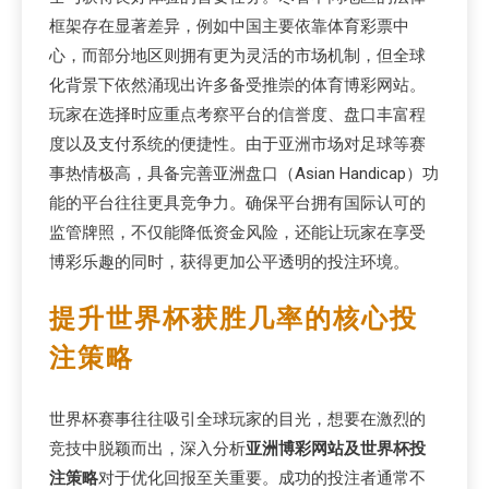
框架存在显著差异，例如中国主要依靠体育彩票中
心，而部分地区则拥有更为灵活的市场机制，但全球
化背景下依然涌现出许多备受推崇的体育博彩网站。
玩家在选择时应重点考察平台的信誉度、盘口丰富程
度以及支付系统的便捷性。由于亚洲市场对足球等赛
事热情极高，具备完善亚洲盘口（Asian Handicap）功
能的平台往往更具竞争力。确保平台拥有国际认可的
监管牌照，不仅能降低资金风险，还能让玩家在享受
博彩乐趣的同时，获得更加公平透明的投注环境。
提升世界杯获胜几率的核心投
注策略
世界杯赛事往往吸引全球玩家的目光，想要在激烈的
竞技中脱颖而出，深入分析
亚洲博彩网站及世界杯投
注策略
对于优化回报至关重要。成功的投注者通常不