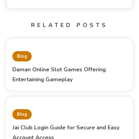
RELATED POSTS
Blog
Daman Online Slot Games Offering
Entertaining Gameplay
Blog
Jai Club Login Guide for Secure and Easy
Account Access