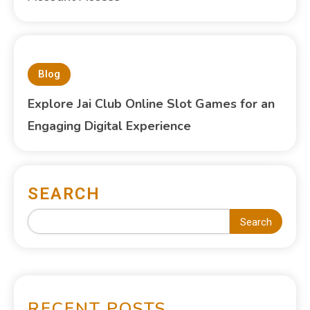
Blog
Explore Jai Club Online Slot Games for an
Engaging Digital Experience
SEARCH
Search
RECENT POSTS