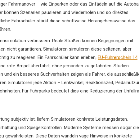
ger Fahrmanöver – wie Einparken oder das Einfädeln auf die Autob
rer können Szenarien pausieren und wiederholen und so direktes
liche Fahrschüler stärkt diese schrittweise Herangehensweise das
ühren.
hrensimulation verbessern. Reale Straßen können Begegnungen mit
n nicht garantieren. Simulatoren simulieren diese seltenen, aber
ichtig zu reagieren. Ein Fahrschüler kann erleben,
EU-Führerschein 14
 eine rote Ampel überfährt, ohne jemanden zu gefährden. Studien
n und ein besseres Suchverhalten zeigen als Fahrer, die ausschließli
ieren Simulatoren jede Aktion – Lenkwinkel, Reaktionszeit, Pedalnutzu
hnheiten. Für Fuhrparks bedeutet dies eine Reduzierung der Unfallr
ung subjektiv ist, liefern Simulatoren konkrete Leistungsdaten.
Spurhaltung und Spiegelkontrollen. Moderne Systeme messen sogar die
 gewährleisten. Diese Daten wandeln vage Hinweise in konkrete