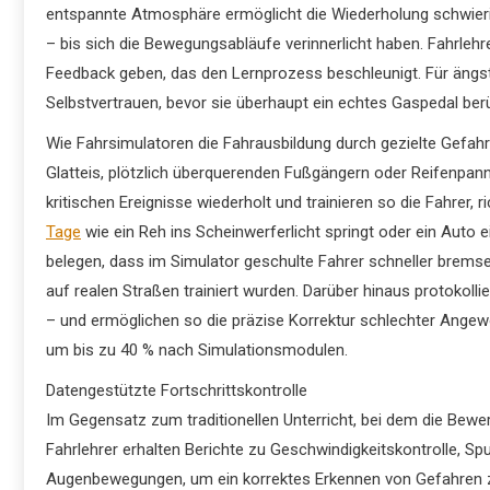
entspannte Atmosphäre ermöglicht die Wiederholung schwieri
– bis sich die Bewegungsabläufe verinnerlicht haben. Fahrleh
Feedback geben, das den Lernprozess beschleunigt. Für ängst
Selbstvertrauen, bevor sie überhaupt ein echtes Gaspedal ber
Wie Fahrsimulatoren die Fahrausbildung durch gezielte Gefa
Glatteis, plötzlich überquerenden Fußgängern oder Reifenpanne
kritischen Ereignisse wiederholt und trainieren so die Fahrer, r
Tage
wie ein Reh ins Scheinwerferlicht springt oder ein Auto
belegen, dass im Simulator geschulte Fahrer schneller bremse
auf realen Straßen trainiert wurden. Darüber hinaus protokoll
– und ermöglichen so die präzise Korrektur schlechter Angewo
um bis zu 40 % nach Simulationsmodulen.
Datengestützte Fortschrittskontrolle
Im Gegensatz zum traditionellen Unterricht, bei dem die Bewert
Fahrlehrer erhalten Berichte zu Geschwindigkeitskontrolle, 
Augenbewegungen, um ein korrektes Erkennen von Gefahren zu