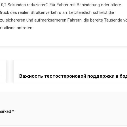
0,2 Sekunden reduzieren“. Für Fahrer mit Behinderung oder ältere
uck des realen Straßenverkehrs an. Letztendlich schließt die
 zu sichereren und aufmerksameren Fahrern, die bereits Tausende v
t alleine antreten.
s
Важность тестостероновой поддержки в бо
 marked
*