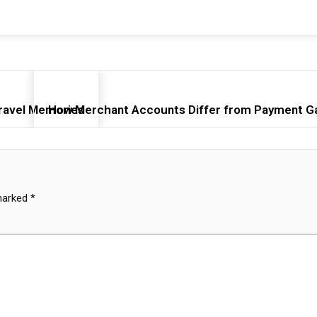
Travel Memories
How Merchant Accounts Differ from Payment G
 marked
*