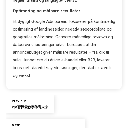
nøglen til tillid og langsigtet vækst.
Optimering og målbare resultater
Et dygtigt Google Ads bureau fokuserer på kontinuerlig
optimering af landingssider, negativ søgeordsliste og
geografisk målretning. Gennem månedlige reviews og
datadrevne justeringer sikrer bureauet, at din
annoncebudget giver målbare resultater – fra klik til
salg. Uanset om du driver e-handel eller B2B, leverer
bureauet skræddersyede løsninger, der skaber værdi
og vækst.
Previous:
V体育探索数字体育未来
Next: